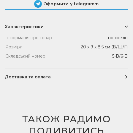
Оформити у telegramm
Характеристики
Інформація про товар
полірезін
Розміри
20 x 9 x 8.5 см (В/Ш/Г)
Складський номер
5-B/6-B
Доставка та оплата
Доставка
Кур'єрська доставка по Одесі (уточнити у
менеджера)
ТАКОЖ РАДИМО
Служби доставки по Україні
ПОДИВИТИСЬ
Здійснюється будь-якими службами доставки