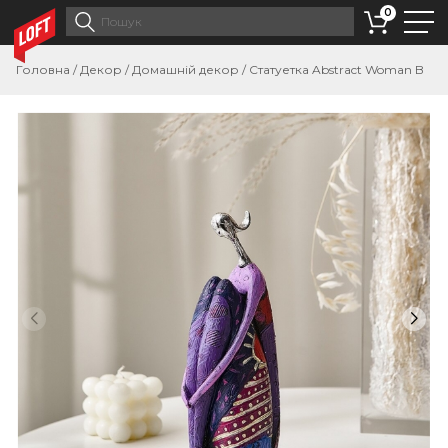
0
Головна
/
Декор
/
Домашній декор
/
Статуетка Abstract Woman B