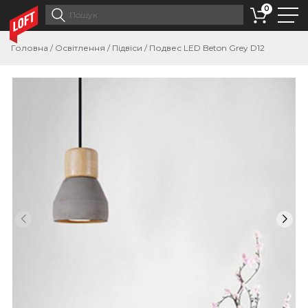
0
Головна
/
Освітлення
/
Підвіси
/
Подвес LED Beton Grey D12