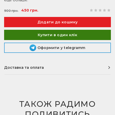
еще больше.
450 грн.
900 грн.
Купити в один клік
Оформити у telegramm
Доставка та оплата
Доставка
Кур'єрська доставка по Одесі (уточнити у
менеджера)
ТАКОЖ РАДИМО
Служби доставки по Україні
ПОДИВИТИСЬ
Здійснюється будь-якими службами доставки