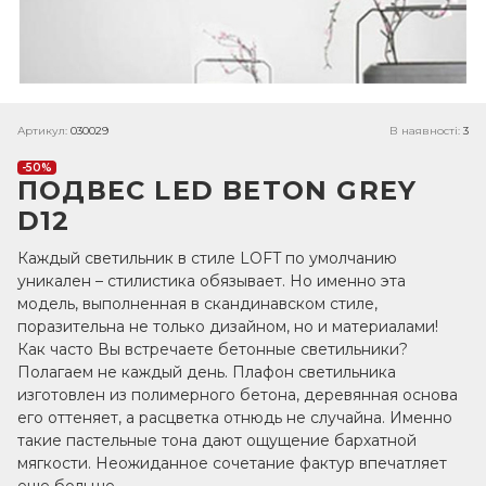
Артикул:
030029
В наявності:
3
-50%
ПОДВЕС LED BETON GREY
D12
Каждый светильник в стиле LOFT по умолчанию
уникален – стилистика обязывает. Но именно эта
модель, выполненная в скандинавском стиле,
поразительна не только дизайном, но и материалами!
Как часто Вы встречаете бетонные светильники?
Полагаем не каждый день. Плафон светильника
изготовлен из полимерного бетона, деревянная основа
его оттеняет, а расцветка отнюдь не случайна. Именно
такие пастельные тона дают ощущение бархатной
мягкости. Неожиданное сочетание фактур впечатляет