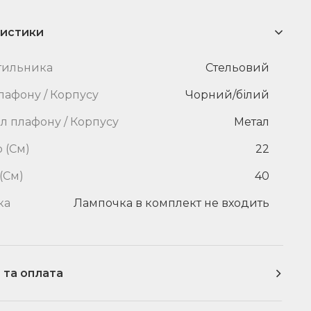
истики
ітильника
Стельовий
лафону / Корпусу
Чорний/білий
л плафону / Корпусу
Метал
 (См)
22
(См)
40
ка
Лампочка в комплект не входить
 та оплата