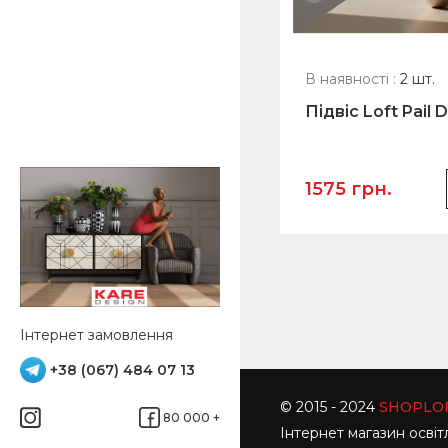
вності :
2 шт.
Артикул:
2231
В наявності :
2 шт.
Підвіс Pipecut d-12см
Підвіс Loft Pail 
рн.
1575 грн.
Купити
 грн.
Інтернет замовлення
+38 (067) 484 07 13
© 2015 - 2024
SHOPLOF
80 000 +
Інтернет магазин освіт