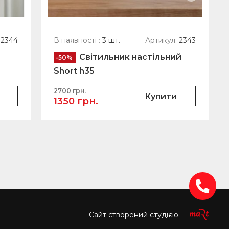
Оплата готівкою
Інший спосіб оплати (уточнити у
менеджера)
2344
В наявності :
3 шт.
Артикул:
2343
Світильник настільний
-50%
Short h35
2700 грн.
Купити
1350 грн.
Сайт створений студією —