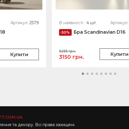
Артикул:
2579
В наявності :
4 шт.
Артикул:
D18
Бра Scandinavian D16
-50%
6255 грн.
Купити
Купити
3150 грн.
T.COM.UA
лення та декору. Всі права захищені.