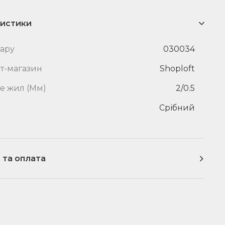
истики
вару
030034
ет-магазин
Shoploft
е жил (Мм)
2/0.5
Срібний
 та оплата
Доставка
Кур'єрська доставка по Одесі (уточнити у
менеджера)