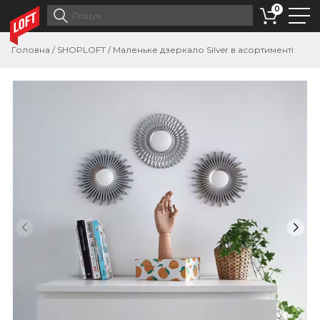
0
Головна
/
SHOPLOFT
/
Маленьке дзеркало Silver в асортименті