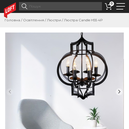
0
Головна
/
Освітлення
/
Люстри
/
Люстра Candle H55 4P