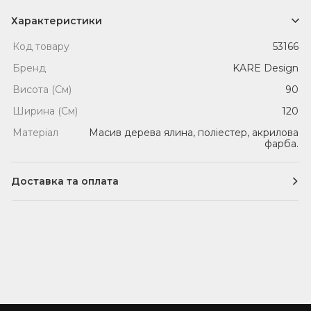
Характеристики
Код товару
53166
Бренд
KARE Design
Висота (См)
90
Ширина (См)
120
Матеріал
Масив дерева ялина, поліестер, акрилова
фарба.
Доставка та оплата
Доставка
Кур'єрська доставка по Одесі (уточнити у
менеджера)
Служби доставки по Україні
Здійснюється будь-якими службами доставки