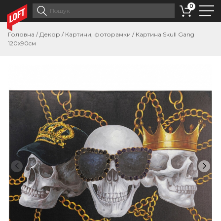
0
Головна
/
Декор
/
Картини, фоторамки
/
Картина Skull Gang
120x90cм