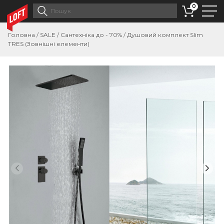
0
Головна
/
SALE
/
Сантехніка до - 70%
/
Душовий комплект Slim
TRES (Зовнішні елементи)