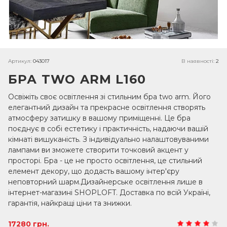
Артикул:
043017
В наявності:
2
БРА TWO ARM L160
Освіжіть своє освітлення зі стильним бра two arm. Його
елегантний дизайн та прекрасне освітлення створять
атмосферу затишку в вашому приміщенні. Це бра
поєднує в собі естетику і практичність, надаючи вашій
кімнаті вишуканість. З індивідуально налаштовуваними
лампами ви зможете створити точковий акцент у
просторі. Бра - це не просто освітлення, це стильний
елемент декору, що додасть вашому інтер'єру
неповторний шарм.Дизайнерське освітлення лише в
інтернет-магазині SHOPLOFT. Доставка по всій Україні,
гарантія, найкращі ціни та знижки.
17280 грн.