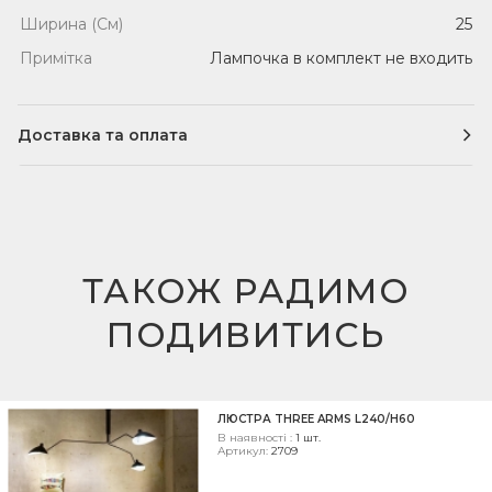
Ширина (См)
25
Примітка
Лампочка в комплект не входить
Доставка та оплата
Доставка
Кур'єрська доставка по Одесі (уточнити у
менеджера)
ТАКОЖ РАДИМО
Служби доставки по Україні
ПОДИВИТИСЬ
Здійснюється будь-якими службами доставки
України (Нова пошта, Ін-Тайм, Делівері, Автолюкс).
Самовивіз
Зручний, безкоштовний та швидкий спосіб
ЛЮСТРА THREE ARMS L240/H60
В наявності :
1 шт.
отримання замовлення. м. Одеса, вул. Толбухіна, 135,
Артикул:
2709
ТЦ "Мегадім"