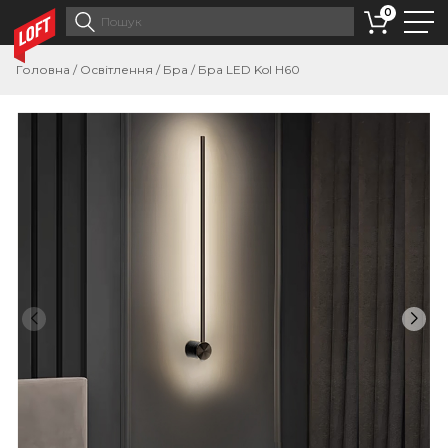
0
Головна
/
Освітлення
/
Бра
/
Бра LED Kol H60