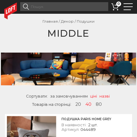
0
Главная
/
Декор
/
Подушки
MIDDLE
Сортувати:
за замовчуванням
ціні
назві
20
40
80
Товарів на сторінці:
ПОДУШКА PARIS HOME GREY
В наявності :
2 шт.
Артикул:
044489