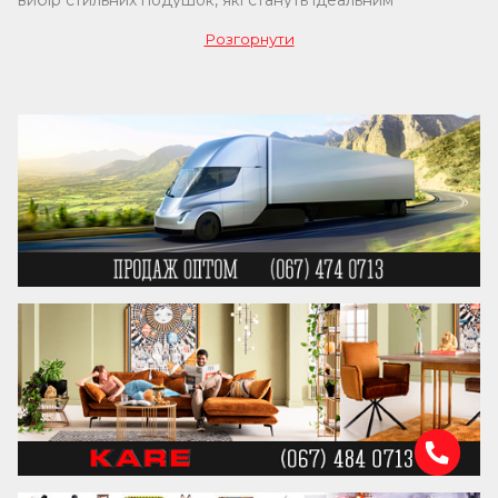
вибір стильних подушок, які стануть ідеальним
доповненням до будь-якого приміщення. Ми
Розгорнути
пропонуємо подушки на будь-який смак – від м'яких і
зручних варіантів для дивана чи ліжка до ексклюзивних
подушок, які стануть акцентом вашого інтер’єру.
Наша колекція подушок включає різні типи, кольори,
форми та матеріали. Тут ви знайдете як класичні
інтер'єрні подушки, так і сучасні моделі, які підійдуть для
будь-якого стилю – скандинавського, бохо, лофту або
мінімалізму. Вибирайте з асортименту, де є подушки на
подарунок для близьких, дизайнерські варіанти для
додаткового комфорту та декоративні подушки для
інтер'єру вашої спальні, вітальні чи дитячої кімнати.
Ми пропонуємо
м'які подушки
з якісних
тканин,
подушки для дивана
та
крісла.
Особливою
популярністю користуються наші подушки з