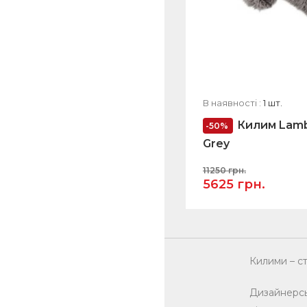
В наявності :
1 шт.
Килим Lamb
-50%
Grey
11250 грн.
5625 грн.
Килими – с
Дизайнерсь