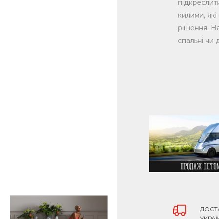
підкреслити
килими, які
рішення. На
спальні чи 
Ми пропонує
тих, хто лю
Для шанува
принтами. 
Незалежно в
додадуть кі
Особливу ув
забезпечуют
додаючи теп
або навіть о
ДОСТ
УКРАЇ