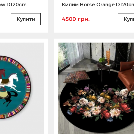
low D120cm
Килим Horse Orange D120c
4500 грн.
Купити
Куп