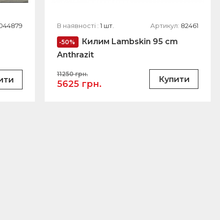
044879
В наявності :
1 шт.
Артикул:
82461
Килим Lambskin 95 cm
-50%
Anthrazit
11250 грн.
Купити
ити
5625 грн.