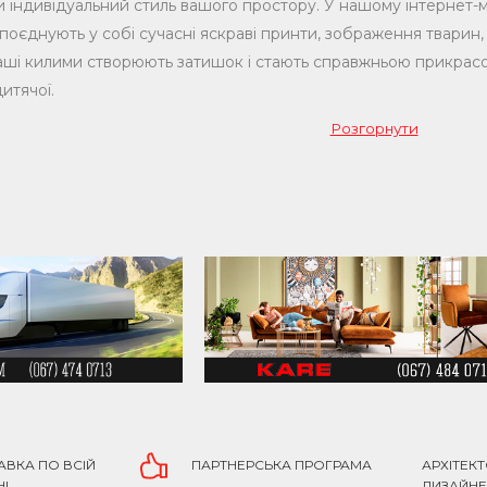
 індивідуальний стиль вашого простору. У нашому інтернет-ма
 поєднують у собі сучасні яскраві принти, зображення тварин, 
ші килими створюють затишок і стають справжньою прикрасою 
дитячої.
Розгорнути
мо килимки із зображенням тварин, які додають інтер'єру ди
бить природні мотиви та хоче перенести частинку дикої природ
льників яскравих кольорів і сучасного дизайну ми маємо кили
Вони допоможуть розбавити однотонні інтер'єри і стануть ул
ід стилю – бохо, мінімалізм, лофт або класика – наші килими
мнаті стиль та індивідуальність.
агу ми приділяємо якості. Наші інтер’єрні килими виготовлені 
ь довговічність та комфорт. Вони не тільки яскраво виглядаю
ло та затишок будь-якому простору. Такі килими чудово підход
фісу.
АВКА ПО ВСІЙ
ПАРТНЕРСЬКА ПРОГРАМА
АРХІТЕК
НІ
ДИЗАЙН