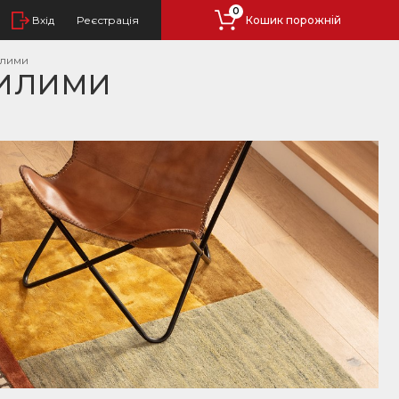
0
Вхід
Реєстрація
Кошик порожній
илими
КИЛИМИ