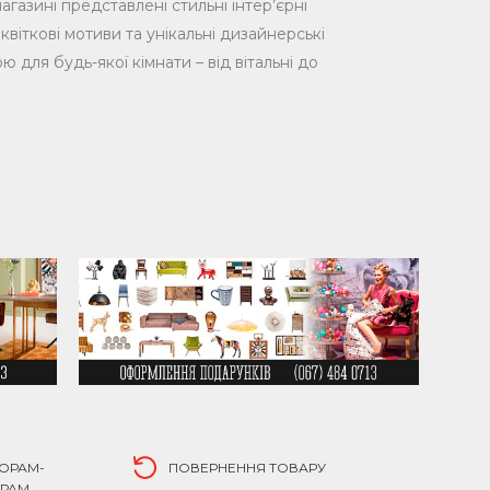
газині представлені стильні інтер’єрні
квіткові мотиви та унікальні дизайнерські
для будь-якої кімнати – від вітальні до
наміки і характеру. Це стильні акценти для
и у свій дім.
ми з квітами та оригінальними абстрактними
юбленими акцентами у вашому просторі.
 з квітковими та геометричними принтами
з міцних і приємних на дотик матеріалів, що
ть, але й надійно виконують свою функцію,
ять для вітальні, спальні, дитячої кімнати
ТОРАМ-
ПОВЕРНЕННЯ ТОВАРУ
ЕРАМ